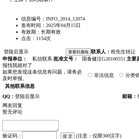
信息编号：
INFO_2014_12074
发布时间：
2025年04月15日
有效期：
长期有效
点击：
1154
次
登陆后显示
联系人：
程先生
转让
申报单位：
私信联系
批准文号：
国食健注G20100551
主要
报找我就对了
如果您发现这条信息有问题，请务必
非法信息
分类
及时举报。
其他联系信息
QQ：
登陆后显示
邮箱：
网友回复
暂无评论
验证码：
(注意：仅限300汉字)