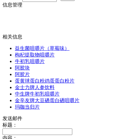
信息管理
相关信息
益生菌咀嚼片（草莓味）
枸杞提取物咀嚼片
牛初乳咀嚼片
阿胶块
阿胶片
蛋黄球蛋白粉鸡蛋蛋白粉片
金士力牌人参饮料
中生牌牛初乳咀嚼片
金辛友牌大豆硒蛋白硒咀嚼片
玛咖当归片
发送邮件
标题：
内容：