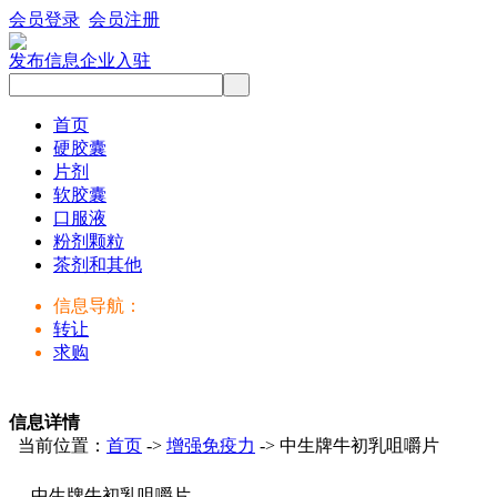
会员登录
会员注册
发布信息
企业入驻
首页
硬胶囊
片剂
软胶囊
口服液
粉剂颗粒
茶剂和其他
信息导航：
转让
求购
信息详情
当前位置：
首页
->
增强免疫力
-> 中生牌牛初乳咀嚼片
中生牌牛初乳咀嚼片