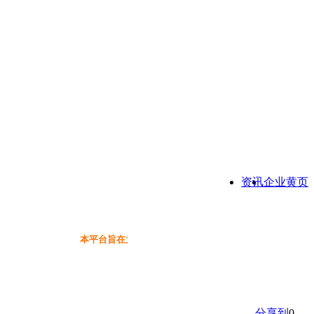
资讯
企业黄页
本平台旨在为保健品行业提供一个信息免费展示交流互动
分享到
0