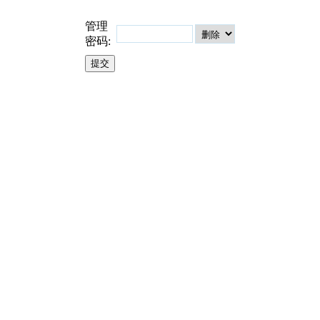
管理
密码: