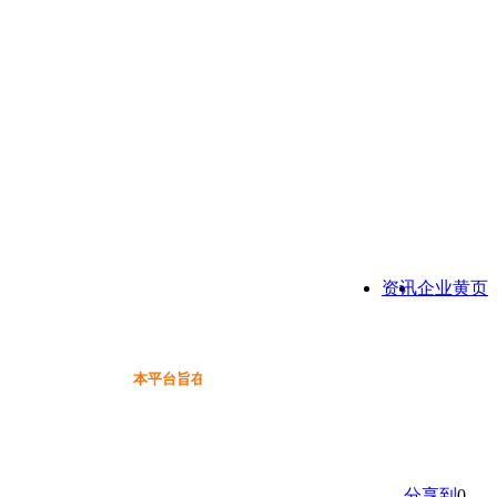
资讯
企业黄页
本平台旨在为保健品行业提供一个信息免费展示交流互动
分享到
0