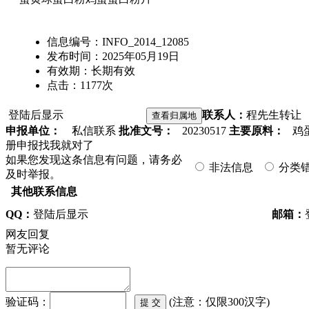
信息编号：
INFO_2014_12085
发布时间：
2025年05月19日
有效期：
长期有效
点击：
1177
次
登陆后显示
联系人：
程先生
转让
申报单位：
私信联系
批准文号：
20230517
主要原料：
鸡蛋
册申报找我就对了
如果您发现这条信息有问题，请务必
非法信息
分类
及时举报。
其他联系信息
QQ：
登陆后显示
邮箱：
网友回复
暂无评论
验证码：
(注意：仅限300汉字)