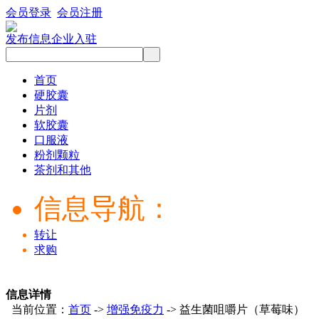
会员登录
会员注册
发布信息
企业入驻
首页
硬胶囊
片剂
软胶囊
口服液
粉剂颗粒
茶剂和其他
信息导航：
转让
求购
信息详情
当前位置：
首页
->
增强免疫力
-> 益生菌咀嚼片（草莓味）