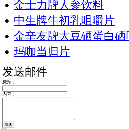
金士力牌人参饮料
中生牌牛初乳咀嚼片
金辛友牌大豆硒蛋白硒
玛咖当归片
发送邮件
标题：
内容：