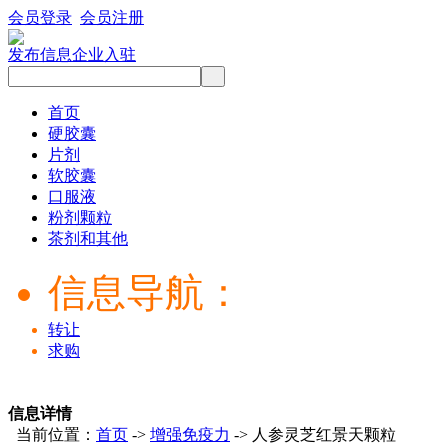
会员登录
会员注册
发布信息
企业入驻
首页
硬胶囊
片剂
软胶囊
口服液
粉剂颗粒
茶剂和其他
信息导航：
转让
求购
信息详情
当前位置：
首页
->
增强免疫力
-> 人参灵芝红景天颗粒