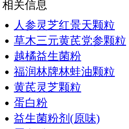
相关信息
人参灵芝红景天颗粒
草木三元黄芪党参颗粒
越橘益生菌粉
福润林牌林蛙油颗粒
黄芪灵芝颗粒
蛋白粉
益生菌粉剂(原味)