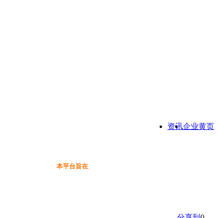
资讯
企业黄页
本平台旨在为保健品行业提供一个信息免费展示交流互动
分享到
0