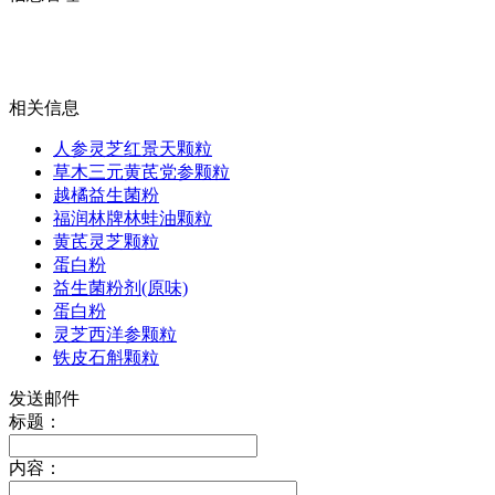
相关信息
人参灵芝红景天颗粒
草木三元黄芪党参颗粒
越橘益生菌粉
福润林牌林蛙油颗粒
黄芪灵芝颗粒
蛋白粉
益生菌粉剂(原味)
蛋白粉
灵芝西洋参颗粒
铁皮石斛颗粒
发送邮件
标题：
内容：