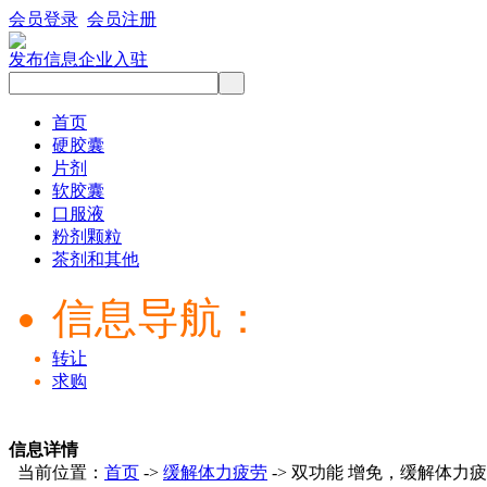
会员登录
会员注册
发布信息
企业入驻
首页
硬胶囊
片剂
软胶囊
口服液
粉剂颗粒
茶剂和其他
信息导航：
转让
求购
信息详情
当前位置：
首页
->
缓解体力疲劳
-> 双功能 增免，缓解体力