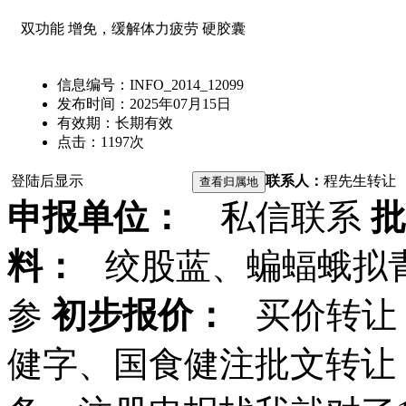
双功能 增免，缓解体力疲劳 硬胶囊
信息编号：
INFO_2014_12099
发布时间：
2025年07月15日
有效期：
长期有效
点击：
1197
次
登陆后显示
联系人：
程先生
转让
申报单位：
私信联系
批
料：
绞股蓝、蝙蝠蛾拟
参
初步报价：
买价转让 
健字、国食健注批文转让