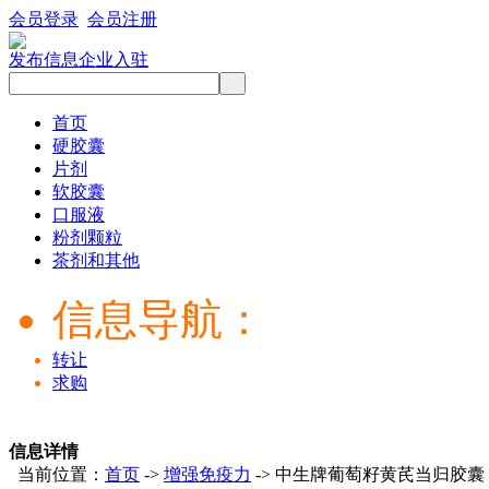
会员登录
会员注册
发布信息
企业入驻
首页
硬胶囊
片剂
软胶囊
口服液
粉剂颗粒
茶剂和其他
信息导航：
转让
求购
信息详情
当前位置：
首页
->
增强免疫力
-> 中生牌葡萄籽黄芪当归胶囊