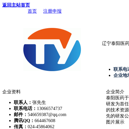
返回主站首页
当前位置：
首页
->
注册申报
-> 辽宁泰阳医药科技开发有限公
辽宁泰阳医
联系电
企业地
企业资料
企业简介
泰阳医药于
联系人：
张先生
研发为首任
联系电话：
13066574737
的技术资源
邮件：
546659387@qq.com
先的研发公
腾讯QQ：
664467608
图片展示
传真：
024-45864062