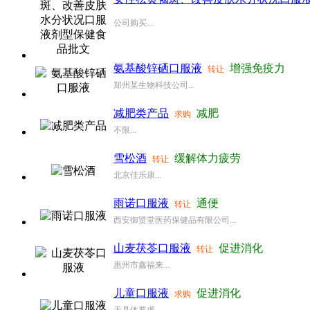
公司购买...
氨基酸锌硒口服液
增强免疫力
转让
郑州某生物科技公司...
减肥类产品
减肥
求购
不限...
雪松酒
缓解体力疲劳
转让
北京佳乐康...
雨诺口服液
通便
转让
西安御贤堂医药保健品有限公司...
山麦茯苓口服液
促进消化
转让
惠州市鑫福来...
儿童口服液
促进消化
求购