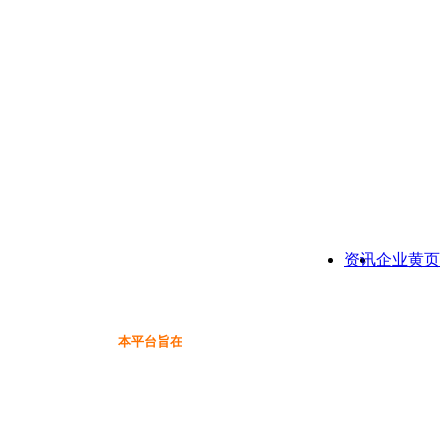
资讯
企业黄页
本平台旨在为保健品行业提供一个信息免费展示交流互动