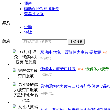
通便
辅助保护胃粘膜损伤
营养补充剂
类别
求购
转让
搜索
双功能 增免，缓解体力疲劳 硬胶囊
转让
私信联系...
缓解体力疲劳口服液
缓解体力疲劳
求购
公司购买...
男性缓解体力疲劳口服液剂型保健食品
公司购买...
女性祛黄褐斑、改善皮肤水分状况口服