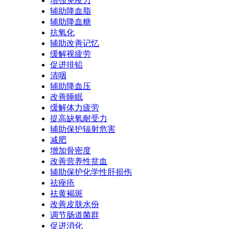
增强免疫力
辅助降血脂
辅助降血糖
抗氧化
辅助改善记忆
缓解视疲劳
促进排铅
清咽
辅助降血压
改善睡眠
缓解体力疲劳
提高缺氧耐受力
辅助保护辐射危害
减肥
增加骨密度
改善营养性贫血
辅助保护化学性肝损伤
祛痤疮
祛黄褐斑
改善皮肤水份
调节肠道菌群
促进消化