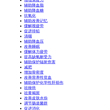
增强免疫力
辅助降血脂
辅助降血糖
抗氧化
辅助改善记忆
缓解视疲劳
促进排铅
清咽
辅助降血压
改善睡眠
缓解体力疲劳
提高缺氧耐受力
辅助保护辐射危害
减肥
增加骨密度
改善营养性贫血
辅助保护化学性肝损伤
祛痤疮
祛黄褐斑
改善皮肤水份
调节肠道菌群
促进消化