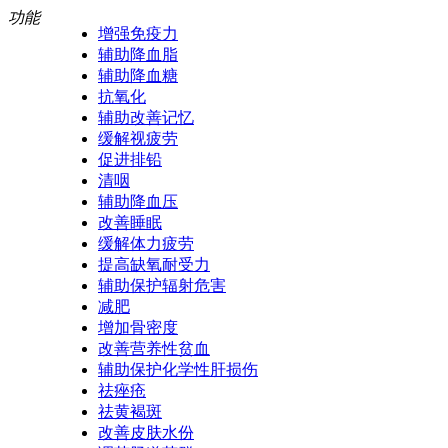
功能
增强免疫力
辅助降血脂
辅助降血糖
抗氧化
辅助改善记忆
缓解视疲劳
促进排铅
清咽
辅助降血压
改善睡眠
缓解体力疲劳
提高缺氧耐受力
辅助保护辐射危害
减肥
增加骨密度
改善营养性贫血
辅助保护化学性肝损伤
祛痤疮
祛黄褐斑
改善皮肤水份