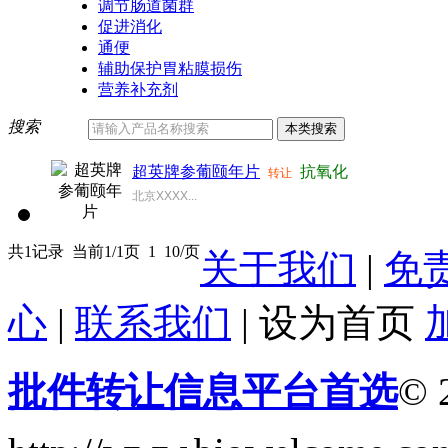
调节肠道菌群
促进消化
通便
辅助保护胃粘膜损伤
营养补充剂
搜索
超英牌参葡颐年片
抗氧化
转让
北京XXXX...
共1记录
当前1/1页
1
10/页
关于我们
|
免
心
|
联系我们
|
设为首页
批件转让信息平台首选
© 