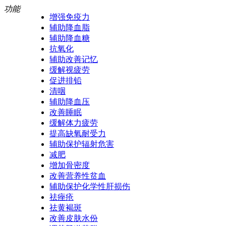
功能
增强免疫力
辅助降血脂
辅助降血糖
抗氧化
辅助改善记忆
缓解视疲劳
促进排铅
清咽
辅助降血压
改善睡眠
缓解体力疲劳
提高缺氧耐受力
辅助保护辐射危害
减肥
增加骨密度
改善营养性贫血
辅助保护化学性肝损伤
祛痤疮
祛黄褐斑
改善皮肤水份