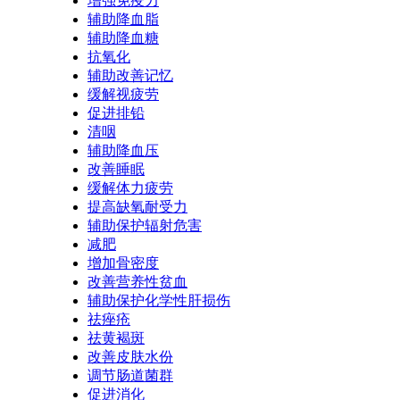
增强免疫力
辅助降血脂
辅助降血糖
抗氧化
辅助改善记忆
缓解视疲劳
促进排铅
清咽
辅助降血压
改善睡眠
缓解体力疲劳
提高缺氧耐受力
辅助保护辐射危害
减肥
增加骨密度
改善营养性贫血
辅助保护化学性肝损伤
祛痤疮
祛黄褐斑
改善皮肤水份
调节肠道菌群
促进消化