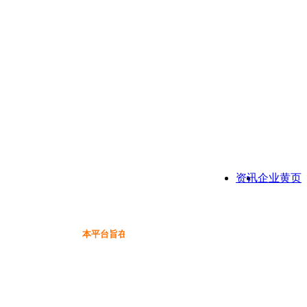
资讯
企业黄页
本平台旨在为保健品行业提供一个信息免费展示交流互动