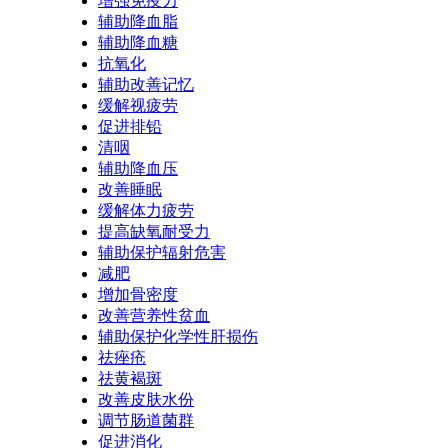
增强免疫力
辅助降血脂
辅助降血糖
抗氧化
辅助改善记忆
缓解视疲劳
促进排铅
清咽
辅助降血压
改善睡眠
缓解体力疲劳
提高缺氧耐受力
辅助保护辐射危害
减肥
增加骨密度
改善营养性贫血
辅助保护化学性肝损伤
祛痤疮
祛黄褐斑
改善皮肤水份
调节肠道菌群
促进消化