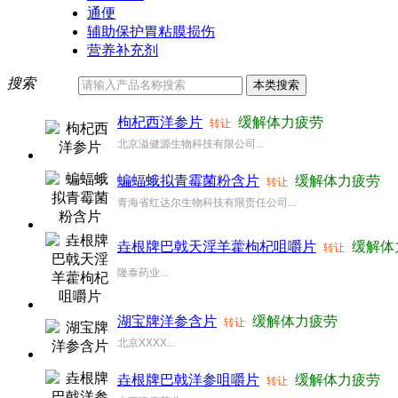
通便
辅助保护胃粘膜损伤
营养补充剂
搜索
枸杞西洋参片
缓解体力疲劳
转让
北京溢健源生物科技有限公司...
蝙蝠蛾拟青霉菌粉含片
缓解体力疲劳
转让
青海省红达尔生物科技有限责任公司...
垚根牌巴戟天淫羊藿枸杞咀嚼片
缓解体
转让
隆泰药业...
湖宝牌洋参含片
缓解体力疲劳
转让
北京XXXX...
垚根牌巴戟洋参咀嚼片
缓解体力疲劳
转让