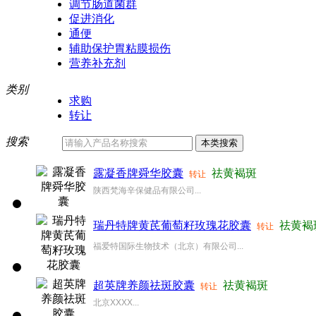
调节肠道菌群
促进消化
通便
辅助保护胃粘膜损伤
营养补充剂
类别
求购
转让
搜索
露凝香牌舜华胶囊
祛黄褐斑
转让
陕西梵海辛保健品有限公司...
瑞丹特牌黄芪葡萄籽玫瑰花胶囊
祛黄褐
转让
福爱特国际生物技术（北京）有限公司...
超英牌养颜祛斑胶囊
祛黄褐斑
转让
北京XXXX...