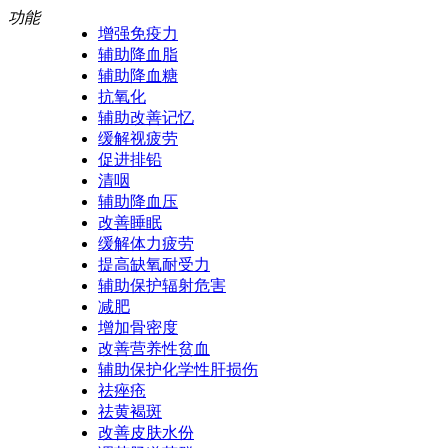
功能
增强免疫力
辅助降血脂
辅助降血糖
抗氧化
辅助改善记忆
缓解视疲劳
促进排铅
清咽
辅助降血压
改善睡眠
缓解体力疲劳
提高缺氧耐受力
辅助保护辐射危害
减肥
增加骨密度
改善营养性贫血
辅助保护化学性肝损伤
祛痤疮
祛黄褐斑
改善皮肤水份